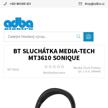
+420 464 600 423
shop
@
adba.cz
BT SLUCHÁTKA MEDIA-TECH
MT3610 SONIQUE
Media-Tech Polska
MT3610
sp. z o.o.
(www)
Neohodnoceno