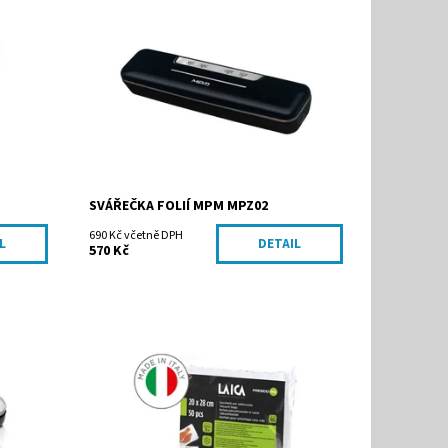
Dostupnost:
Skladem
Kód:
MPZ02
Značka:
MPM agd S.A.
SVÁŘEČKA FOLIÍ MPM MPZ02
690 Kč včetně DPH
L
DETAIL
570 Kč
Dostupnost:
Na dotaz
Kód:
VT3504
Značka:
Laica S.p.A.