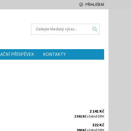
PŘIHLÁŠENÍ
AČNÍ PŘÍSPĚVEK
KONTAKTY
2 141 Kč
2 591 Kč
včetně DPH
322 Kč
390 Kč
včetně DPH