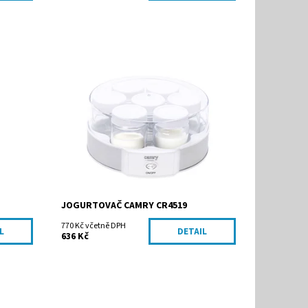
Dostupnost:
Na dotaz
Kód:
CR4519
Značka:
ADLER Sp. z o.o.
JOGURTOVAČ CAMRY CR4519
770 Kč včetně DPH
L
DETAIL
636 Kč