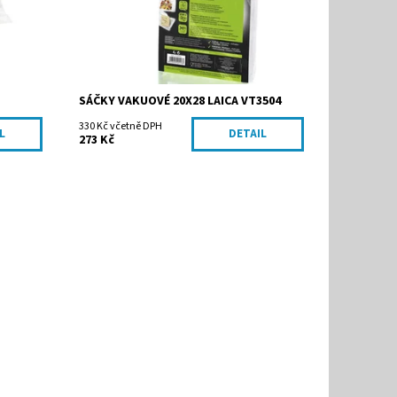
SÁČKY VAKUOVÉ 20X28 LAICA VT3504
330 Kč včetně DPH
L
DETAIL
273 Kč