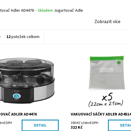
tovač Adler AD4476
–
Skladem
Jogurtovač Adle
Zobrazit více
e:
12
položek celkem
ost:
Skladem
Dostupnost:
Skladem
AD4476
Kód:
AD4514.1
ADLER Sp. z o.o.
Značka:
ADLER Sp. z o.o.
OVAČ ADLER AD4476
VAKUOVACÍ SÁČKY ADLER AD4514
etně DPH
390 Kč včetně DPH
DETAIL
DETAI
322 Kč