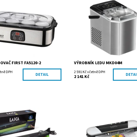
ost:
Na dotaz
Dostupnost:
Na dotaz
FA5120-2
Kód:
MKD04M
First Austria
Značka:
MPM agd S.A.
VAČ FIRST FA5120-2
VÝROBNÍK LEDU MKD04M
etně DPH
2 591 Kč včetně DPH
DETAIL
DETAI
2 141 Kč
ost:
Na dotaz
Dostupnost:
Skladem
VT3104
Kód:
VT3205
Laica S.p.A.
Značka:
Laica S.p.A.