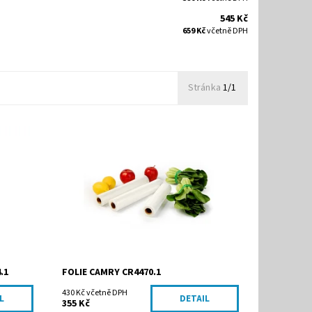
545 Kč
659 Kč
včetně DPH
Stránka
1/1
Dostupnost:
Skladem
Kód:
CR4470.1
Značka:
ADLER Sp. z o.o.
.1
FOLIE CAMRY CR4470.1
430 Kč včetně DPH
L
DETAIL
355 Kč