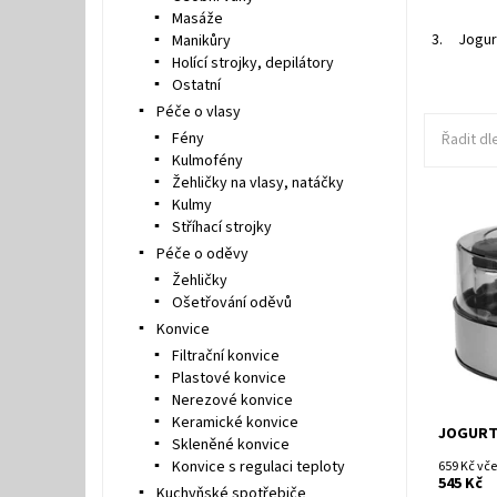
Masáže
3.
Jogur
Manikůry
Holící strojky, depilátory
Ostatní
Péče o vlasy
Fény
Řadit dl
Kulmofény
Žehličky na vlasy, natáčky
Kulmy
Stříhací strojky
Dostupn
Péče o oděvy
Kód:
Značka:
Žehličky
Ošetřování oděvů
Konvice
Filtrační konvice
Plastové konvice
Nerezové konvice
Keramické konvice
JOGURT
Skleněné konvice
Konvice s regulaci teploty
659 Kč vč
545 Kč
Kuchyňské spotřebiče