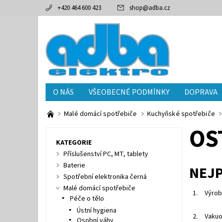
+420 464 600 423
shop
@
adba.cz
O NÁS
VŠEOBECNÉ PODMÍNKY
DOPRAVA
Malé domácí spotřebiče
Kuchyňské spotřebiče
OS
KATEGORIE
Příslušenství PC, MT, tablety
Baterie
NEJ
Spotřební elektronika černá
Malé domácí spotřebiče
1.
Výrob
Péče o tělo
Ústní hygiena
2.
Vakuo
Osobní váhy