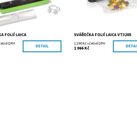
A FOLIÍ LAICA
SVÁŘEČKA FOLIÍ LAICA VT3205
včetně DPH
1 290 Kč včetně DPH
DETAIL
DETAI
1 066 Kč