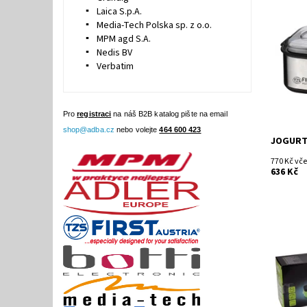
Laica S.p.A.
Dostupn
Media-Tech Polska sp. z o.o.
Kód:
MPM agd S.A.
Značka:
Nedis BV
Verbatim
Pro
registraci
na náš B2B katalog pište na email
shop@adba.cz
nebo volejte
464 600 423
JOGURTO
770 Kč vč
636 Kč
Dostupn
Kód:
Značka: