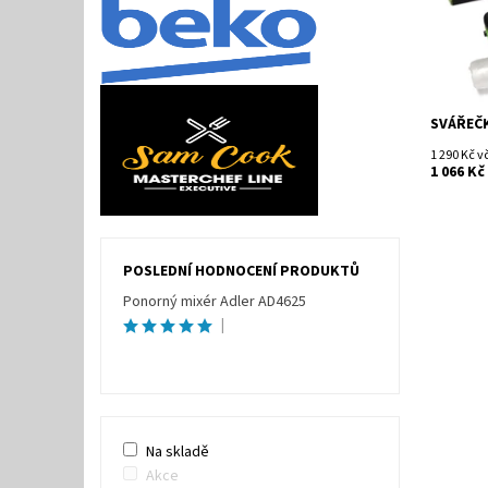
SVÁŘEČK
1 290 Kč 
1 066 Kč
POSLEDNÍ HODNOCENÍ PRODUKTŮ
Ponorný mixér Adler AD4625
|
Na skladě
Akce