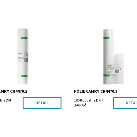
ost:
Skladem
Dostupnost:
Skladem
CR4470.2
Kód:
CR4470.3
ADLER Sp. z o.o.
Značka:
ADLER Sp. z o.o.
AMRY CR4470.2
FOLIE CAMRY CR4470.3
etně DPH
180 Kč včetně DPH
DETAIL
DETAI
149 Kč