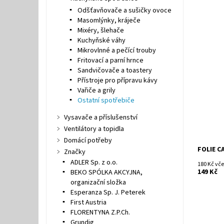
Odšťavňovače a sušičky ovoce
Masomlýnky, kráječe
Mixéry, šlehače
Kuchyňské váhy
Mikrovlnné a pečící trouby
Fritovací a parní hrnce
Dostupn
Kód:
Sandvičovače a toastery
Značka:
Přístroje pro přípravu kávy
Vařiče a grily
Ostatní spotřebiče
Vysavače a příslušenství
Ventilátory a topidla
Domácí potřeby
FOLIE C
Značky
ADLER Sp. z o.o.
180 Kč vč
149 Kč
BEKO SPÓLKA AKCYJNA,
organizační složka
Esperanza Sp. J. Peterek
First Austria
FLORENTYNA Z.P.Ch.
Grundig