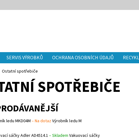
SERVIS VÝROBKŮ
OCHRANA OSOBNÍCH ÚDAJŮ
RECYKL
Ostatní spotřebiče
TATNÍ SPOTŘEBIČE
PRODÁVANĚJŠÍ
ník ledu MKD04M
–
Na dotaz
Výrobník ledu M
vací sáčky Adler AD4514.1
–
Skladem
Vakuovací sáčky