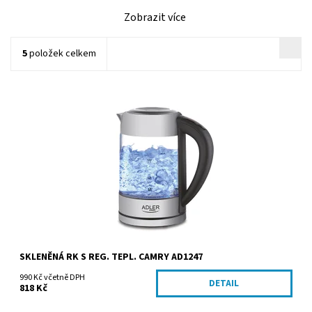
Zobrazit více
5
položek celkem
Dostupnost:
Skladem
Kód:
AD1247
Značka:
ADLER Sp. z o.o.
SKLENĚNÁ RK S REG. TEPL. CAMRY AD1247
990 Kč včetně DPH
DETAIL
818 Kč