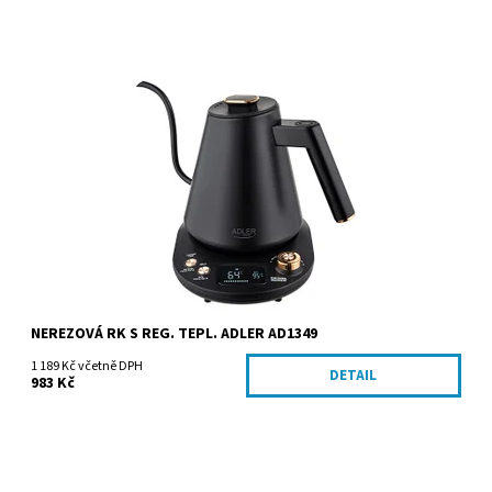
Dostupnost:
Skladem
Kód:
AD1349
Značka:
ADLER Sp. z o.o.
NEREZOVÁ RK S REG. TEPL. ADLER AD1349
1 189 Kč včetně DPH
DETAIL
983 Kč