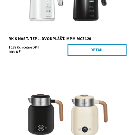
RK S NAST. TEPL. DVOUPLÁŠŤ. MPM MCZ120
1 189 Kč včetně DPH
DETAIL
983 Kč
Dostupnost:
Skladem
Kód:
MCZ128
Značka:
MPM agd S.A.