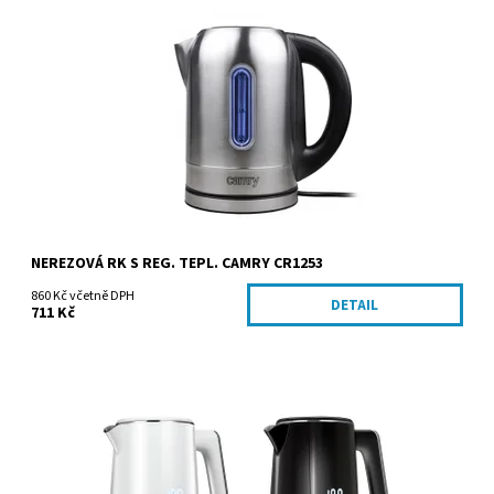
Dostupnost:
Skladem
Kód:
CR1253
Značka:
ADLER Sp. z o.o.
NEREZOVÁ RK S REG. TEPL. CAMRY CR1253
860 Kč včetně DPH
DETAIL
711 Kč
Dostupnost:
Skladem
Kód:
MCZ120
Značka:
MPM agd S.A.