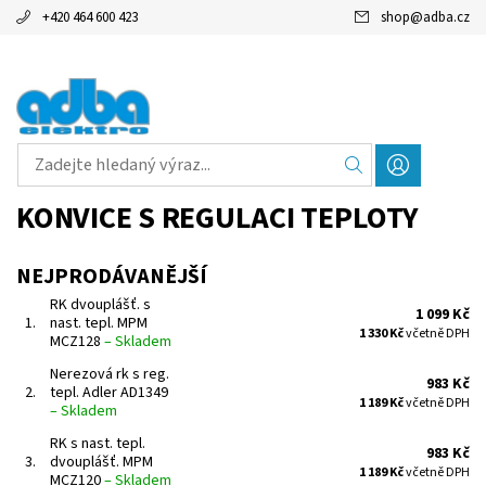
+420 464 600 423
shop
@
adba.cz
KONVICE S REGULACI TEPLOTY
NEJPRODÁVANĚJŠÍ
RK dvouplášť. s
1 099 Kč
1.
nast. tepl. MPM
1 330 Kč
včetně DPH
MCZ128
–
Skladem
Nerezová rk s reg.
983 Kč
2.
tepl. Adler AD1349
1 189 Kč
včetně DPH
–
Skladem
RK s nast. tepl.
983 Kč
3.
dvouplášť. MPM
1 189 Kč
včetně DPH
MCZ120
–
Skladem