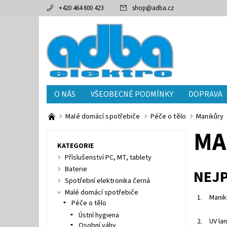
+420 464 600 423
shop
@
adba.cz
O NÁS
VŠEOBECNÉ PODMÍNKY
DOPRAVA
Malé domácí spotřebiče
Péče o tělo
Manikůry
MA
KATEGORIE
Příslušenství PC, MT, tablety
Baterie
NEJ
Spotřební elektronika černá
Malé domácí spotřebiče
1.
Manik
Péče o tělo
Ústní hygiena
2.
UV la
Osobní váhy