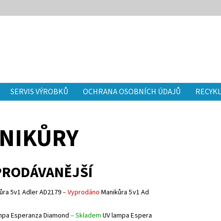
SERVIS VÝROBKŮ
OCHRANA OSOBNÍCH ÚDAJŮ
RECYKL
NIKŮRY
PRODÁVANĚJŠÍ
ůra 5v1 Adler AD2179
–
Vyprodáno
Manikůra 5v1 Ad
mpa Esperanza Diamond
–
Skladem
UV lampa Espera