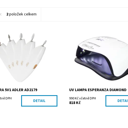
e:
2
položek celkem
ost:
Vyprodáno
Dostupnost:
Skladem
AD2179
Kód:
EBN007
ADLER Sp. z o.o.
Značka:
Esperanza Sp. J. 
A 5V1 ADLER AD2179
UV LAMPA ESPERANZA DIAMOND
etně DPH
990 Kč včetně DPH
DETAIL
DETAI
818 Kč