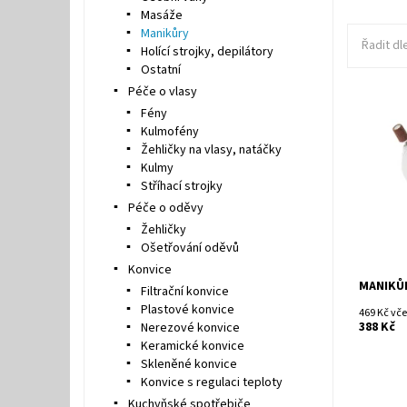
Masáže
Manikůry
Řadit dl
Holící strojky, depilátory
Ostatní
Péče o vlasy
Fény
Dostupn
Kulmofény
Kód:
Žehličky na vlasy, natáčky
Značka:
Kulmy
Stříhací strojky
Péče o oděvy
Žehličky
Ošetřování oděvů
Konvice
MANIKŮR
Filtrační konvice
Plastové konvice
469 Kč vč
388 Kč
Nerezové konvice
Keramické konvice
Skleněné konvice
Konvice s regulaci teploty
Kuchyňské spotřebiče