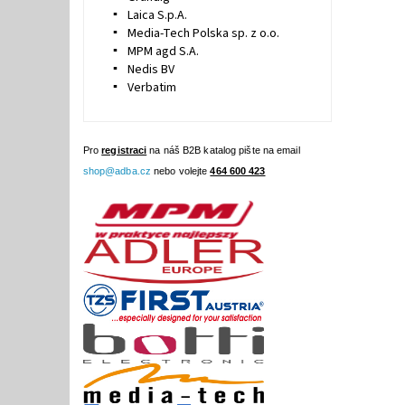
Laica S.p.A.
Media-Tech Polska sp. z o.o.
MPM agd S.A.
Nedis BV
Verbatim
Pro
registraci
na náš B2B katalog pište na email
shop@adba.cz
nebo volejte
464 600 423