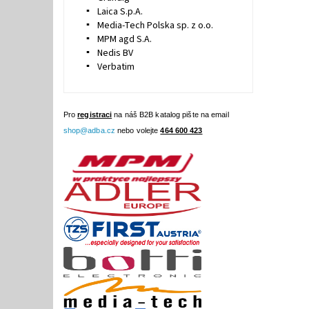
Laica S.p.A.
Media-Tech Polska sp. z o.o.
MPM agd S.A.
Nedis BV
Verbatim
Pro
registraci
na náš B2B katalog pište na email
shop@adba.cz
nebo volejte
464 600 423