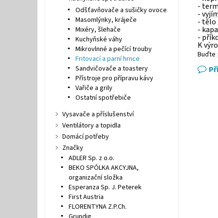
- ter
Odšťavňovače a sušičky ovoce
- vyj
Masomlýnky, kráječe
- tělo
- kapa
Mixéry, šlehače
- pří
Kuchyňské váhy
K výro
Mikrovlnné a pečící trouby
Buďte 
Fritovací a parní hrnce
Sandvičovače a toastery
Př
Přístroje pro přípravu kávy
Vařiče a grily
Ostatní spotřebiče
Vysavače a příslušenství
Ventilátory a topidla
Domácí potřeby
Značky
ADLER Sp. z o.o.
BEKO SPÓLKA AKCYJNA,
organizační složka
Esperanza Sp. J. Peterek
First Austria
FLORENTYNA Z.P.Ch.
Grundig