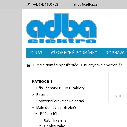
+420 464 600 423
shop
@
adba.cz
O NÁS
VŠEOBECNÉ PODMÍNKY
DOPRAVA
Malé domácí spotřebiče
Kuchyňské spotřebiče
KATEGORIE
Příslušenství PC, MT, tablety
Baterie
FA5058-
Spotřební elektronika černá
Malé domácí spotřebiče
Péče o tělo
Ústní hygiena
Osobní váhy