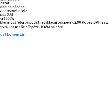
mostat
ímatelná nádoba
 z nerezové ocele
cita 2,5l
kon 1600W
bku je potřeba připočíst recyklační příspěvek 2,90 Kč bez DPH za 1
první, kdo napíše příspěvek k této položce.
idat komentář