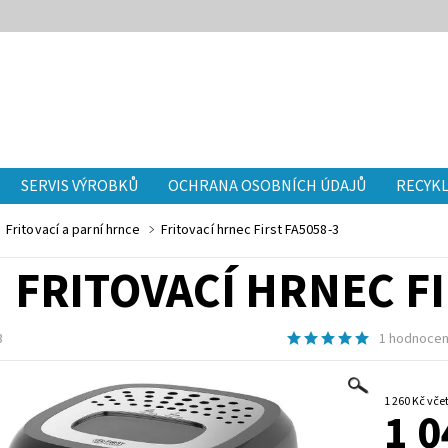
SERVIS VÝROBKŮ
OCHRANA OSOBNÍCH ÚDAJŮ
RECYKL
Fritovací a parní hrnce
Fritovací hrnec First FA5058-3
FRITOVACÍ HRNEC FI
3
1 hodnocen
1 260 
1 0