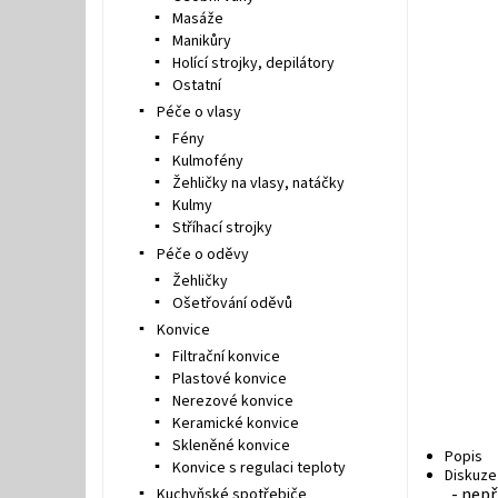
Masáže
Manikůry
Holící strojky, depilátory
Ostatní
Péče o vlasy
Fény
Kulmofény
Žehličky na vlasy, natáčky
Kulmy
Stříhací strojky
Péče o oděvy
Žehličky
Ošetřování oděvů
Konvice
Filtrační konvice
Plastové konvice
Nerezové konvice
Keramické konvice
Skleněné konvice
Popis
Konvice s regulaci teploty
Diskuze
- nepř
Kuchyňské spotřebiče