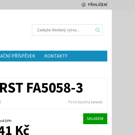
PŘIHLÁŠENÍ
AČNÍ PŘÍSPĚVEK
KONTAKTY
RST FA5058-3
í
First Austria
(www)
SKLADEM
Kč včetně DPH
41 Kč