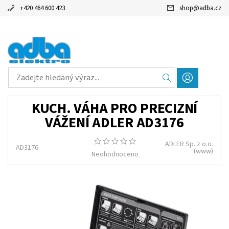
+420 464 600 423
shop
@
adba.cz
KUCH. VÁHA PRO PRECIZNÍ
VÁŽENÍ ADLER AD3176
ADLER Sp. z o.o.
AD3176
(www)
Neohodnoceno