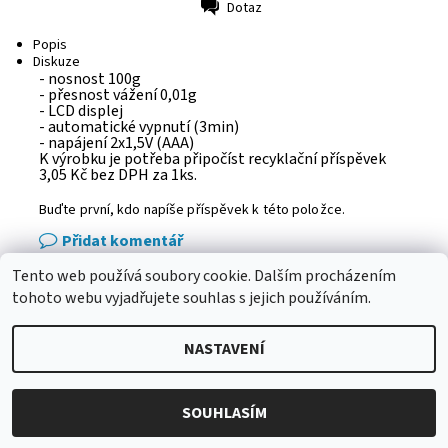
Dotaz
Tisk
Popis
Diskuze
- nosnost 100g
- přesnost vážení 0,01g
- LCD displej
- automatické vypnutí (3min)
- napájení 2x1,5V (AAA)
K výrobku je potřeba připočíst recyklační příspěvek
3,05 Kč bez DPH za 1ks.
Buďte první, kdo napíše příspěvek k této položce.
Přidat komentář
Tento web používá soubory cookie. Dalším procházením
eshop - elektrodvorak.cz
tohoto webu vyjadřujete souhlas s jejich používáním.
NASTAVENÍ
2026 © Adba.cz, všechna práva vyhrazena
Vytvořil Shoptet
SOUHLASÍM