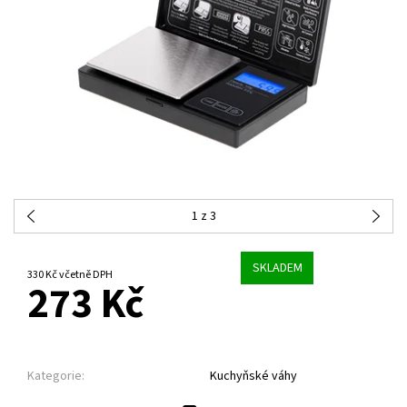
1
z 3
SKLADEM
330 Kč včetně DPH
273 Kč
Kategorie:
Kuchyňské váhy