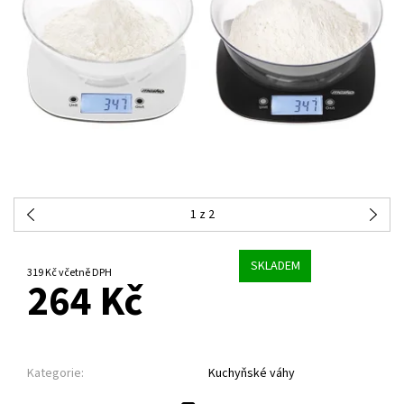
1
z 2
SKLADEM
319 Kč včetně DPH
264 Kč
Kategorie:
Kuchyňské váhy