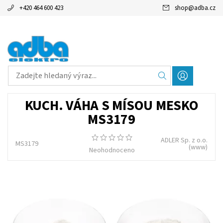
+420 464 600 423
shop
@
adba.cz
KUCH. VÁHA S MÍSOU MESKO
MS3179
ADLER Sp. z o.o.
MS3179
(www)
Neohodnoceno