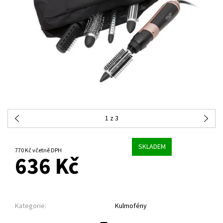
1
z 3
SKLADEM
770 Kč včetně DPH
636 Kč
Kategorie:
Kulmofény