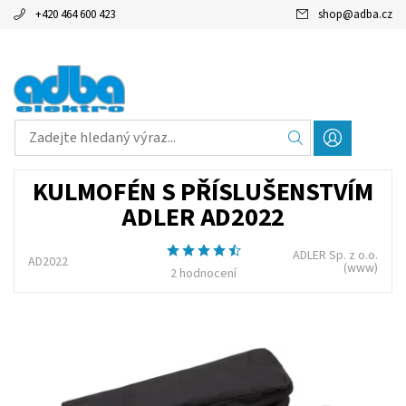
+420 464 600 423
shop
@
adba.cz
KULMOFÉN S PŘÍSLUŠENSTVÍM
ADLER AD2022
ADLER Sp. z o.o.
AD2022
(www)
2 hodnocení