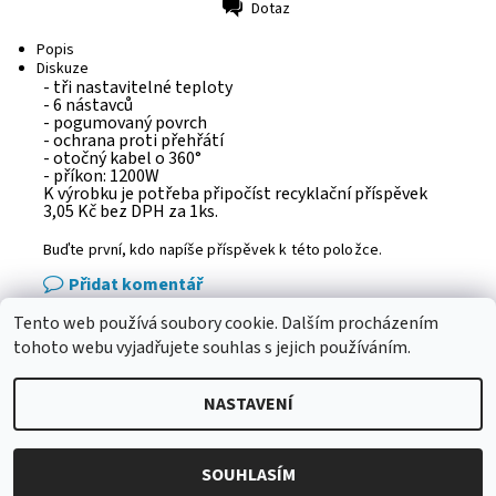
Dotaz
Tisk
Popis
Diskuze
- tři nastavitelné teploty
- 6 nástavců
- pogumovaný povrch
- ochrana proti přehřátí
- otočný kabel o 360°
- příkon: 1200W
K výrobku je potřeba připočíst recyklační příspěvek
3,05 Kč bez DPH za 1ks.
Buďte první, kdo napíše příspěvek k této položce.
Přidat komentář
Tento web používá soubory cookie. Dalším procházením
eshop - elektrodvorak.cz
tohoto webu vyjadřujete souhlas s jejich používáním.
NASTAVENÍ
2026 © Adba.cz, všechna práva vyhrazena
Vytvořil Shoptet
SOUHLASÍM