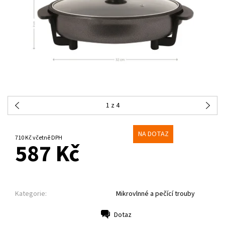
1
z 4
NA DOTAZ
710 Kč včetně DPH
587 Kč
Kategorie:
Mikrovlnné a pečící trouby
Dotaz
Tisk