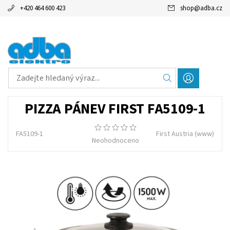
+420 464 600 423
shop
@
adba.cz
PIZZA PÁNEV FIRST FA5109-1
FA5109-1
First Austria
(www)
Neohodnoceno