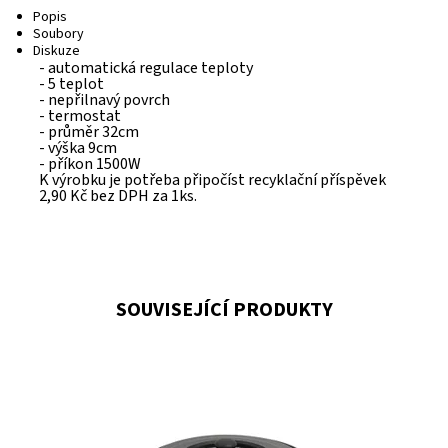
Popis
Soubory
Diskuze
- automatická regulace teploty
- 5 teplot
- nepřilnavý povrch
- termostat
- průměr 32cm
- výška 9cm
- příkon 1500W
K výrobku je potřeba připočíst recyklační příspěvek
2,90 Kč bez DPH za 1ks.
SOUVISEJÍCÍ PRODUKTY
Dostupnost:
Na dotaz
Kód:
FA5109-2