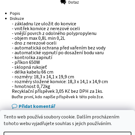
Dotaz
Tisk
Popis
Diskuze
- základnu lze uložit do konvice
- vnitřek konvice z nerezové oceli
- vnější povrch z odolného polypropylenu
- objem max 0,8L min 0,2L
- dno z nerezové oceli
- automatická ochrana před vařením bez vody
- automatické vypnutí po dosažení bodu varu
- kontrolka zapnutí
- příkon 650W
- sklopná rukojeť
- délka kabelu 66 cm
- rozměry: 18,3 x 14,1 x 19,9 cm
- rozměry složené konvice: 18,3 x 14,1 x 14,9 cm
- hmotnost 0,72kg
Recyklační příspěvek 3,05 Kč bez DPH za 1ks.
Buďte první, kdo napíše příspěvek k této položce.
Přidat komentář
Tento web používá soubory cookie. Dalším procházením
eshop - elektrodvorak.cz
tohoto webu vyjadřujete souhlas s jejich používáním.