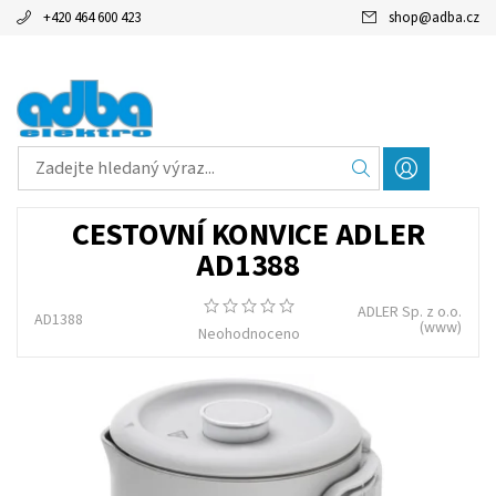
+420 464 600 423
shop
@
adba.cz
CESTOVNÍ KONVICE ADLER
AD1388
ADLER Sp. z o.o.
AD1388
(www)
Neohodnoceno