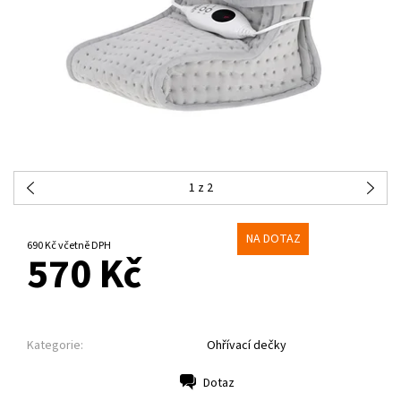
1
z 2
NA DOTAZ
690 Kč včetně DPH
570 Kč
Kategorie:
Ohřívací dečky
Dotaz
Tisk