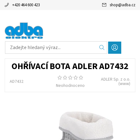
+420 464 600 423
shop
@
adba.cz
OHŘÍVACÍ BOTA ADLER AD7432
ADLER Sp. z o.o.
AD7432
(www)
Neohodnoceno