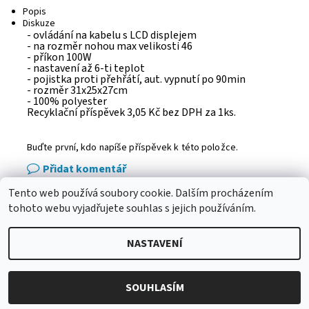
Popis
Diskuze
- ovládání na kabelu s LCD displejem
- na rozměr nohou max velikosti 46
- příkon 100W
- nastavení až 6-ti teplot
- pojistka proti přehřátí, aut. vypnutí po 90min
- rozměr 31x25x27cm
- 100% polyester
Recyklační příspěvek 3,05 Kč bez DPH za 1ks.
Buďte první, kdo napíše příspěvek k této položce.
Přidat komentář
Tento web používá soubory cookie. Dalším procházením
eshop - elektrodvorak.cz
tohoto webu vyjadřujete souhlas s jejich používáním.
NASTAVENÍ
2026 © Adba.cz, všechna práva vyhrazena
Vytvořil Shoptet
SOUHLASÍM