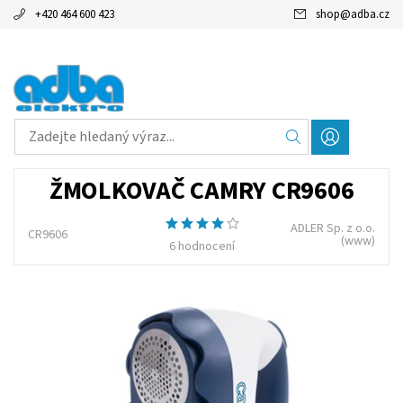
+420 464 600 423
shop
@
adba.cz
ŽMOLKOVAČ CAMRY CR9606
ADLER Sp. z o.o.
CR9606
(www)
6 hodnocení