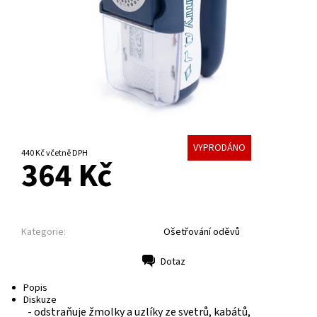
VYPRODÁNO
440 Kč včetně DPH
364 Kč
Kategorie:
Ošetřování oděvů
Dotaz
Tisk
Popis
Diskuze
- odstraňuje žmolky a uzlíky ze svetrů, kabátů,