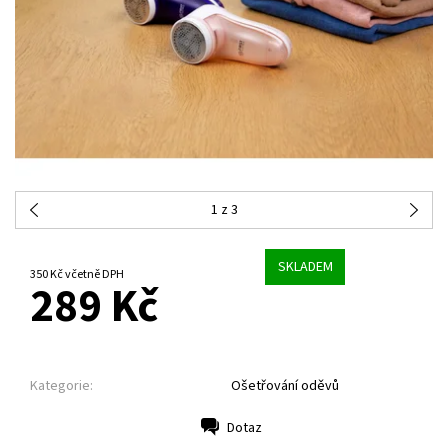
1
z 3
SKLADEM
350 Kč včetně DPH
289 Kč
Kategorie:
Ošetřování oděvů
Dotaz
Tisk