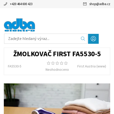
+420 464 600 423
shop
@
adba.cz
ŽMOLKOVAČ FIRST FA5530-5
FA5530-5
First Austria
(www)
Neohodnoceno