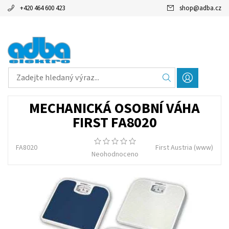
+420 464 600 423
shop
@
adba.cz
MECHANICKÁ OSOBNÍ VÁHA
FIRST FA8020
FA8020
First Austria
(www)
Neohodnoceno