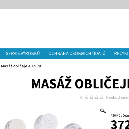
SERVIS VÝROBKŮ
OCHRANA OSOBNÍCH ÚDAJŮ
RECYKL
Masáž obličeje AD2178
MASÁŽ OBLIČEJ
Neohodnoce
450 Kč v
372