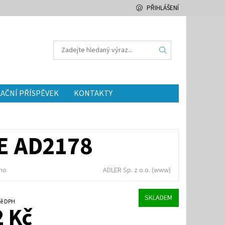
PŘIHLÁŠENÍ
AČNÍ PŘÍSPĚVEK
KONTAKTY
E AD2178
no
ADLER Sp. z o.o.
(www)
SKLADEM
četně DPH
 Kč