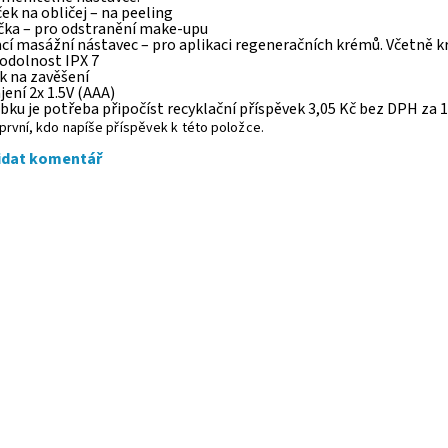
ek na obličej – na peeling
čka – pro odstranění make-upu
cí masážní nástavec – pro aplikaci regeneračních krémů. Včetně kr
ěodolnost IPX 7
k na zavěšení
jení 2x 1.5V (AAA)
bku je potřeba připočíst recyklační příspěvek 3,05 Kč bez DPH za 1
první, kdo napíše příspěvek k této položce.
idat komentář