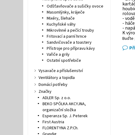
kartáč
Odšťavňovače a sušičky ovoce
houbi
Masomlýnky, kráječe
rolova
- vod
Mixéry, šlehače
- háče
Kuchyňské váhy
- napá
Mikrovlnné a pečící trouby
K výro
Fritovací a parní hrnce
Buďte 
Sandvičovače a toastery
Př
Přístroje pro přípravu kávy
Vařiče a grily
Ostatní spotřebiče
Vysavače a příslušenství
Ventilátory a topidla
Domácí potřeby
Značky
ADLER Sp. z o.o.
BEKO SPÓLKA AKCYJNA,
organizační složka
Esperanza Sp. J. Peterek
First Austria
FLORENTYNA Z.P.Ch.
Grundig