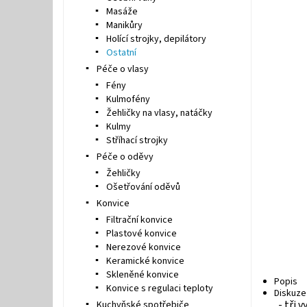
Masáže
Manikůry
Holící strojky, depilátory
Ostatní
Péče o vlasy
Fény
Kulmofény
Žehličky na vlasy, natáčky
Kulmy
Stříhací strojky
Péče o oděvy
Žehličky
Ošetřování oděvů
Konvice
Filtrační konvice
Plastové konvice
Nerezové konvice
Keramické konvice
Skleněné konvice
Popis
Konvice s regulaci teploty
Diskuze
- tři 
Kuchyňské spotřebiče