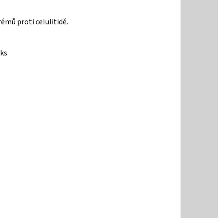
émů proti celulitidě.
ks.