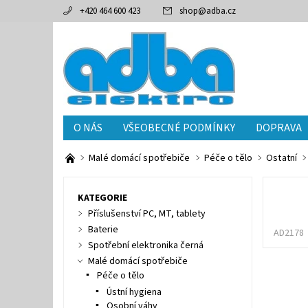
+420 464 600 423
shop
@
adba.cz
O NÁS
VŠEOBECNÉ PODMÍNKY
DOPRAVA
Malé domácí spotřebiče
Péče o tělo
Ostatní
KATEGORIE
Příslušenství PC, MT, tablety
Baterie
AD2178
Spotřební elektronika černá
Malé domácí spotřebiče
Péče o tělo
Ústní hygiena
Osobní váhy