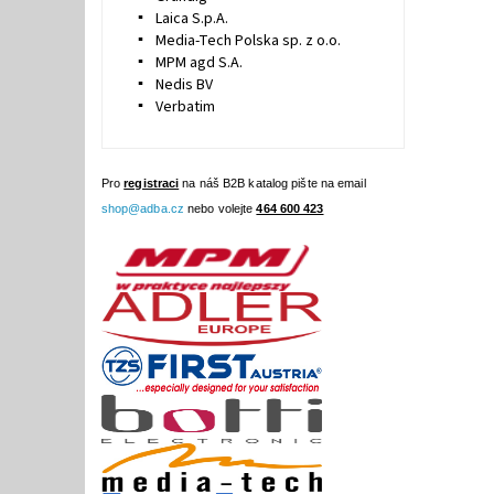
Laica S.p.A.
Media-Tech Polska sp. z o.o.
MPM agd S.A.
Nedis BV
Verbatim
Pro
registraci
na náš B2B katalog pište na email
shop@adba.cz
nebo volejte
464 600 423