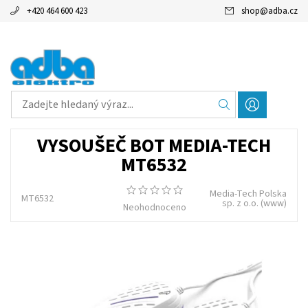
+420 464 600 423
shop
@
adba.cz
VYSOUŠEČ BOT MEDIA-TECH
MT6532
Media-Tech Polska
MT6532
sp. z o.o.
(www)
Neohodnoceno