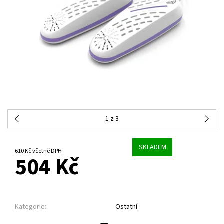
1
z 3
SKLADEM
610 Kč včetně DPH
504 Kč
Kategorie:
Ostatní