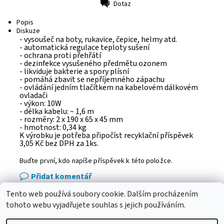
Dotaz
Tisk
Popis
Diskuze
- vysoušeč na boty, rukavice, čepice, helmy atd.
- automatická regulace teploty sušení
- ochrana proti přehřátí
- dezinfekce vysušeného předmětu ozonem
- likviduje bakterie a spory plísní
- pomáhá zbavit se nepříjemného zápachu
- ovládání jedním tlačítkem na kabelovém dálkovém
ovladači
- výkon: 10W
- délka kabelu: ~ 1,6 m
- rozměry: 2 x 190 x 65 x 45 mm
- hmotnost: 0,34 kg
K výrobku je potřeba připočíst recyklační příspěvek
3,05 Kč bez DPH za 1ks.
Buďte první, kdo napíše příspěvek k této položce.
Přidat komentář
Tento web používá soubory cookie. Dalším procházením
eshop - elektrodvorak.cz
tohoto webu vyjadřujete souhlas s jejich používáním.