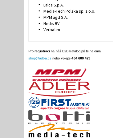
Laica S.p.A.
Media-Tech Polska sp. z o.o.
MPM agd S.A.
Nedis BV
Verbatim
Pro
registraci
na náš B2B katalog pište na email
shop@adba.cz
nebo volejte
464 600 423