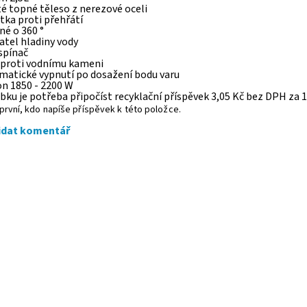
té topné těleso z nerezové oceli
stka proti přehřátí
né o 360 °
atel hladiny vody
spínač
r proti vodnímu kameni
omatické vypnutí po dosažení bodu varu
on 1850 - 2200 W
bku je potřeba připočíst recyklační příspěvek 3,05 Kč bez DPH za 1
první, kdo napíše příspěvek k této položce.
idat komentář