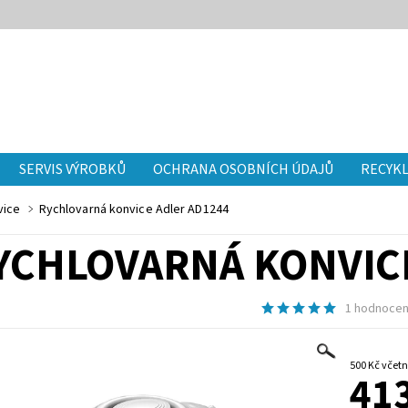
SERVIS VÝROBKŮ
OCHRANA OSOBNÍCH ÚDAJŮ
RECYKL
vice
Rychlovarná konvice Adler AD1244
YCHLOVARNÁ KONVICE
1 hodnocen
500 Kč v
413