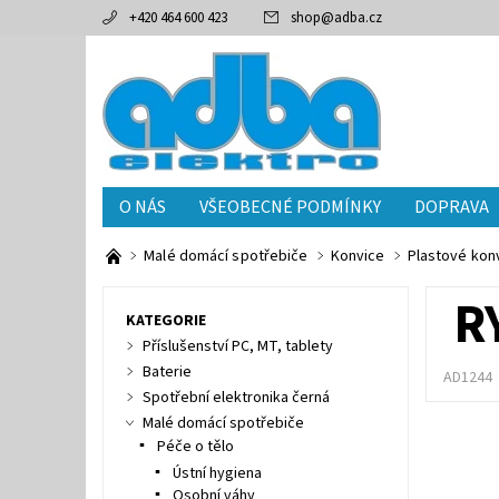
+420 464 600 423
shop
@
adba.cz
O NÁS
VŠEOBECNÉ PODMÍNKY
DOPRAVA
Malé domácí spotřebiče
Konvice
Plastové kon
R
KATEGORIE
Příslušenství PC, MT, tablety
Baterie
AD1244
Spotřební elektronika černá
Malé domácí spotřebiče
Péče o tělo
Ústní hygiena
Osobní váhy