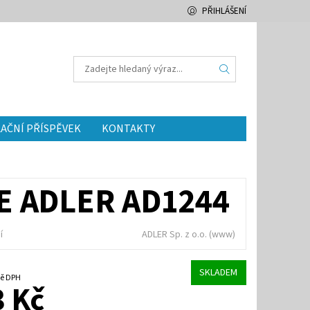
PŘIHLÁŠENÍ
AČNÍ PŘÍSPĚVEK
KONTAKTY
 ADLER AD1244
í
ADLER Sp. z o.o.
(www)
SKLADEM
četně DPH
 Kč