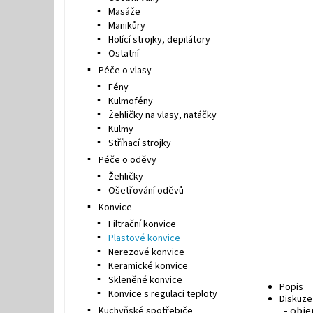
Masáže
Manikůry
Holící strojky, depilátory
Ostatní
Péče o vlasy
Fény
Kulmofény
Žehličky na vlasy, natáčky
Kulmy
Stříhací strojky
Péče o oděvy
Žehličky
Ošetřování oděvů
Konvice
Filtrační konvice
Plastové konvice
Nerezové konvice
Keramické konvice
Skleněné konvice
Popis
Konvice s regulaci teploty
Diskuze
- obje
Kuchyňské spotřebiče