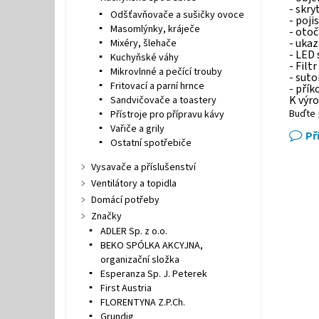
- skry
Odšťavňovače a sušičky ovoce
- poji
Masomlýnky, kráječe
- otoč
- ukaz
Mixéry, šlehače
- LED 
Kuchyňské váhy
- Filt
Mikrovlnné a pečící trouby
- sut
Fritovací a parní hrnce
- přík
K výro
Sandvičovače a toastery
Buďte 
Přístroje pro přípravu kávy
Vařiče a grily
Př
Ostatní spotřebiče
Vysavače a příslušenství
Ventilátory a topidla
Domácí potřeby
Značky
ADLER Sp. z o.o.
BEKO SPÓLKA AKCYJNA,
organizační složka
Esperanza Sp. J. Peterek
First Austria
FLORENTYNA Z.P.Ch.
Grundig