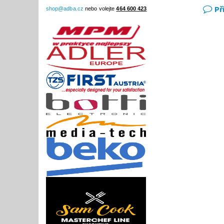
Př
shop@adba.cz
nebo volejte
464 600 423