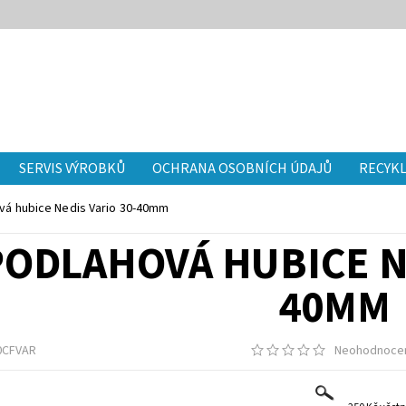
SERVIS VÝROBKŮ
OCHRANA OSOBNÍCH ÚDAJŮ
RECYKL
vá hubice Nedis Vario 30-40mm
PODLAHOVÁ HUBICE NE
40MM
0CFVAR
Neohodnoce