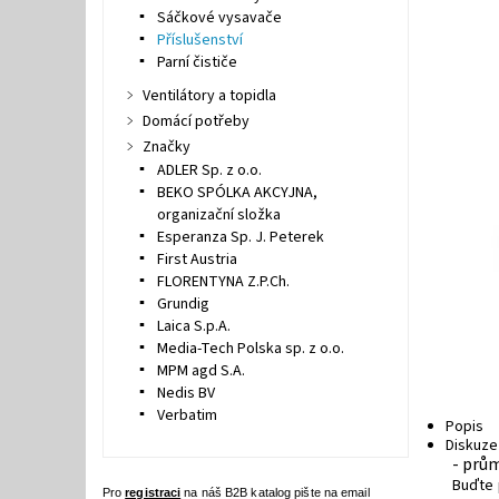
Sáčkové vysavače
Příslušenství
Parní čističe
Ventilátory a topidla
Domácí potřeby
Značky
ADLER Sp. z o.o.
BEKO SPÓLKA AKCYJNA,
organizační složka
Esperanza Sp. J. Peterek
First Austria
FLORENTYNA Z.P.Ch.
Grundig
Laica S.p.A.
Media-Tech Polska sp. z o.o.
MPM agd S.A.
Nedis BV
Verbatim
Popis
Diskuze
- prů
Buďte 
Pro
registraci
na náš B2B katalog pište na email