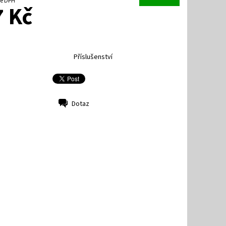
četně DPH
 Kč
Příslušenství
Dotaz