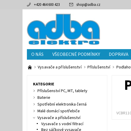
+420 464 600 423
shop
@
adba.cz
O NÁS
VŠEOBECNÉ PODMÍNKY
DOPRAVA
Vysavače a příslušenství
Příslušenství
Podlaho
KATEGORIE
Příslušenství PC, MT, tablety
Baterie
Spotřební elektronika černá
Malé domácí spotřebiče
VCBR11
Vysavače a příslušenství
Vysavače s vodní filtrací
Bez sáčkové vysavače