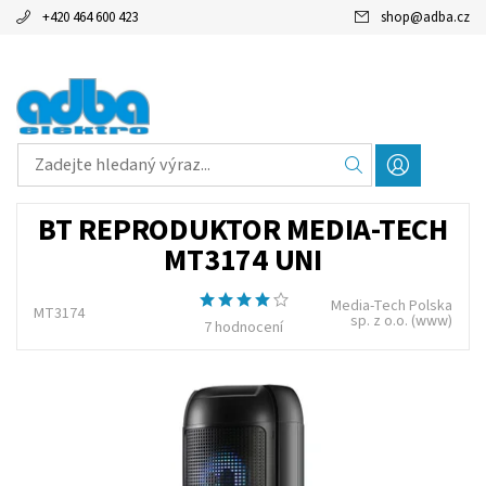
+420 464 600 423
shop
@
adba.cz
BT REPRODUKTOR MEDIA-TECH
MT3174 UNI
Media-Tech Polska
MT3174
sp. z o.o.
(www)
7 hodnocení