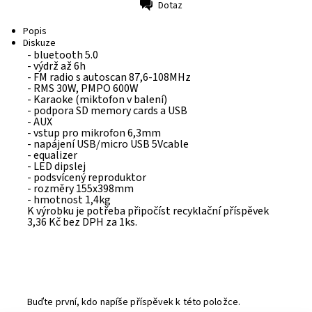
Dotaz
Tisk
Popis
Diskuze
- bluetooth 5.0
- výdrž až 6h
- FM radio s autoscan 87,6-108MHz
- RMS 30W, PMPO 600W
- Karaoke (miktofon v balení)
- podpora SD memory cards a USB
- AUX
- vstup pro mikrofon 6,3mm
- napájení USB/micro USB 5Vcable
- equalizer
- LED dipslej
- podsvícený reproduktor
- rozměry 155x398mm
- hmotnost 1,4kg
K výrobku je potřeba připočíst recyklační příspěvek
3,36 Kč bez DPH za 1ks.
Buďte první, kdo napíše příspěvek k této položce.