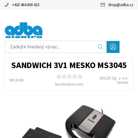
+420 464 600 423
shop
@
adba.cz
SANDWICH 3V1 MESKO MS3045
ADLER Sp. z o.o.
MS3045
(www)
Neohodnoceno