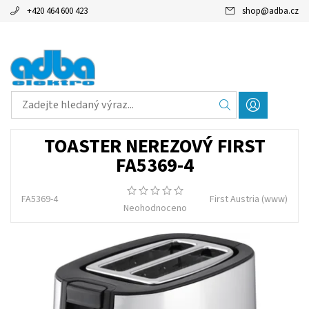
+420 464 600 423
shop
@
adba.cz
TOASTER NEREZOVÝ FIRST
FA5369-4
FA5369-4
First Austria
(www)
Neohodnoceno