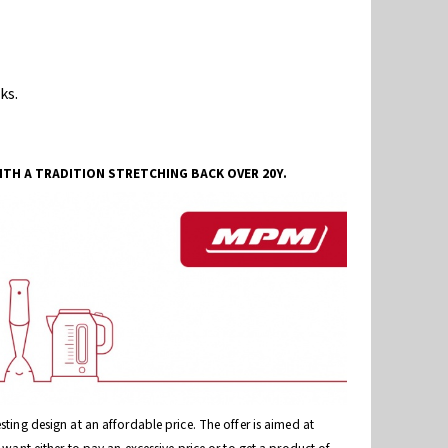
ks.
TH A TRADITION STRETCHING BACK OVER 20Y.
sting design at an affordable price. The offer is aimed at