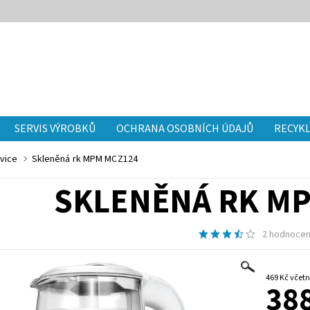
SERVIS VÝROBKŮ
OCHRANA OSOBNÍCH ÚDAJŮ
RECYKL
vice
Skleněná rk MPM MCZ124
SKLENĚNÁ RK M
2 hodnocen
469 Kč v
388