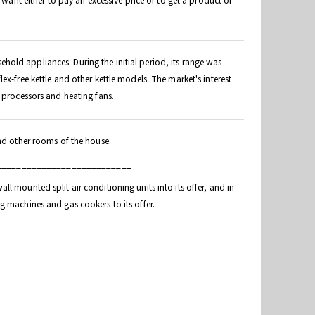
t either to pay an excessive price or to get a product of
old appliances. During the initial period, its range was
x-free kettle and other kettle models. The market's interest
d processors and heating fans.
and other rooms of the house:
___________________________
l mounted split air conditioning units into its offer, and in
g machines and gas cookers to its offer.