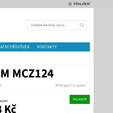
PŘIHLÁŠENÍ
AČNÍ PŘÍSPĚVEK
KONTAKTY
PM MCZ124
í
MPM agd S.A.
(www)
SKLADEM
četně DPH
 Kč