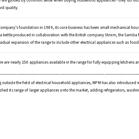
 are guided by common sense when buying household appliances - they do not wan
rd quality.
ompany's foundation in 1989, its core business has been small mechanical househ
 a kettle produced in collaboration with the British company Strixm, the Samba fle
radual expansion of the range to include other electrical appliances such as foo
e are nearly 250 appliances available in the range for fully equipping kitchens 
______________________________________________________________
outside the field of electrical household appliances, MPM has also introduced wal
hed its range of larger appliances onto the market, adding refrigerators, washin