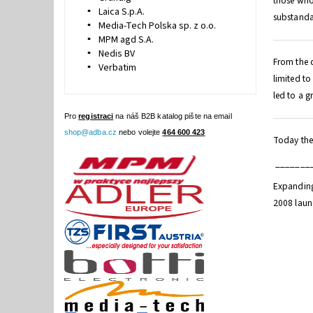
those who
Laica S.p.A.
substanda
Media-Tech Polska sp. z o.o.
MPM agd S.A.
Nedis BV
From the c
Verbatim
limited to
led to a g
Pro
registraci
na náš B2B katalog pište na email
shop@adba.cz
nebo volejte
464 600 423
Today ther
________
Expanding 
2008 launc