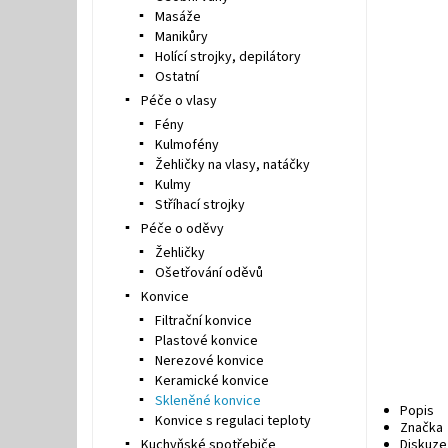
Masáže
Manikůry
Holící strojky, depilátory
Ostatní
Péče o vlasy
Fény
Kulmofény
Žehličky na vlasy, natáčky
Kulmy
Stříhací strojky
Péče o oděvy
Žehličky
Ošetřování oděvů
Konvice
Filtrační konvice
Plastové konvice
Nerezové konvice
Keramické konvice
Skleněné konvice
Popis
Konvice s regulaci teploty
Značka
Kuchyňské spotřebiče
Diskuze