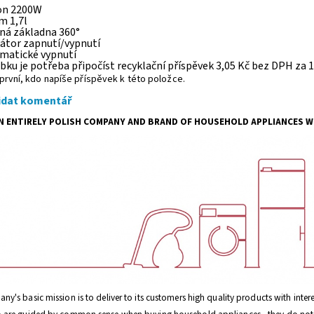
kon 2200W
m 1,7l
čná základna 360°
kátor zapnutí/vypnutí
omatické vypnutí
bku je potřeba připočíst recyklační příspěvek 3,05 Kč bez DPH za 1
první, kdo napíše příspěvek k této položce.
idat komentář
AN ENTIRELY POLISH COMPANY AND BRAND OF HOUSEHOLD APPLIANCES WI
y's basic mission is to deliver to its customers high quality products with intere