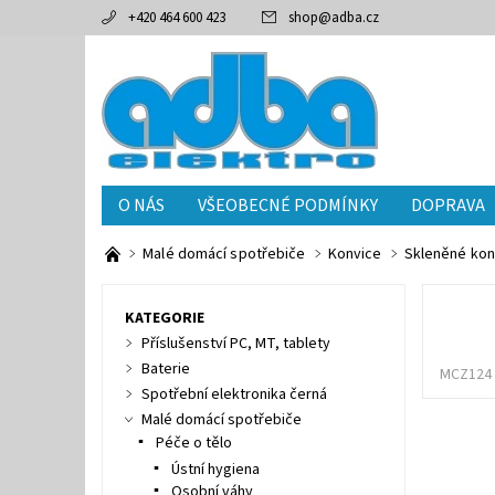
+420 464 600 423
shop
@
adba.cz
O NÁS
VŠEOBECNÉ PODMÍNKY
DOPRAVA
Malé domácí spotřebiče
Konvice
Skleněné kon
KATEGORIE
Příslušenství PC, MT, tablety
Baterie
MCZ124
Spotřební elektronika černá
Malé domácí spotřebiče
Péče o tělo
Ústní hygiena
Osobní váhy