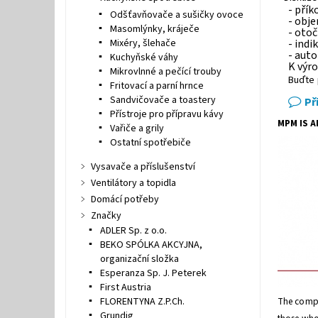
- pří
Odšťavňovače a sušičky ovoce
- obje
Masomlýnky, kráječe
- oto
Mixéry, šlehače
- indi
- aut
Kuchyňské váhy
K výro
Mikrovlnné a pečící trouby
Buďte 
Fritovací a parní hrnce
Sandvičovače a toastery
Př
Přístroje pro přípravu kávy
MPM IS 
Vařiče a grily
Ostatní spotřebiče
Vysavače a příslušenství
Ventilátory a topidla
Domácí potřeby
Značky
ADLER Sp. z o.o.
BEKO SPÓLKA AKCYJNA,
organizační složka
Esperanza Sp. J. Peterek
First Austria
The compan
FLORENTYNA Z.P.Ch.
Grundig