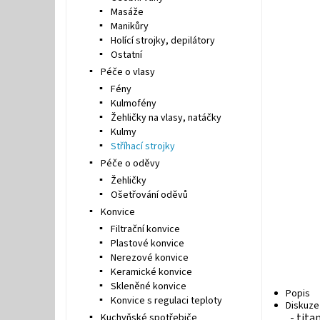
Masáže
Manikůry
Holící strojky, depilátory
Ostatní
Péče o vlasy
Fény
Kulmofény
Žehličky na vlasy, natáčky
Kulmy
Stříhací strojky
Péče o oděvy
Žehličky
Ošetřování oděvů
Konvice
Filtrační konvice
Plastové konvice
Nerezové konvice
Keramické konvice
Skleněné konvice
Popis
Konvice s regulaci teploty
Diskuze
- tita
Kuchyňské spotřebiče