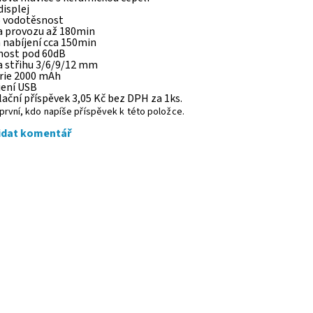
displej
6 vodotěsnost
ka provozu až 180min
 nabíjení cca 150min
čnost pod 60dB
a střihu 3/6/9/12 mm
erie 2000 mAh
jení USB
ační příspěvek 3,05 Kč bez DPH za 1ks.
první, kdo napíše příspěvek k této položce.
idat komentář