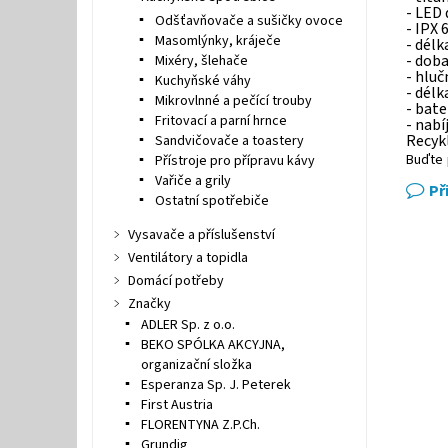
- LED 
Odšťavňovače a sušičky ovoce
- IPX 
Masomlýnky, kráječe
- dél
- doba
Mixéry, šlehače
- hlu
Kuchyňské váhy
- délk
Mikrovlnné a pečící trouby
- bat
Fritovací a parní hrnce
- nabí
Recykl
Sandvičovače a toastery
Buďte 
Přístroje pro přípravu kávy
Vařiče a grily
Př
Ostatní spotřebiče
Vysavače a příslušenství
Ventilátory a topidla
Domácí potřeby
Značky
ADLER Sp. z o.o.
BEKO SPÓLKA AKCYJNA,
organizační složka
Esperanza Sp. J. Peterek
First Austria
FLORENTYNA Z.P.Ch.
Grundig