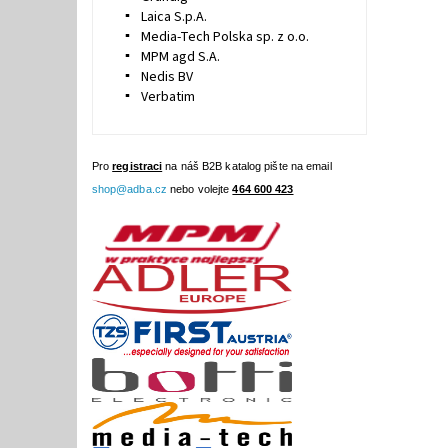
Laica S.p.A.
Media-Tech Polska sp. z o.o.
MPM agd S.A.
Nedis BV
Verbatim
Pro
registraci
na náš B2B katalog pište na email
shop@adba.cz
nebo volejte
464 600 423