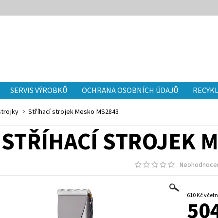
SERVIS VÝROBKŮ
OCHRANA OSOBNÍCH ÚDAJŮ
RECYKL
strojky
Stříhací strojek Mesko MS2843
STŘÍHACÍ STROJEK 
Neohodnoce
610 Kč v
504