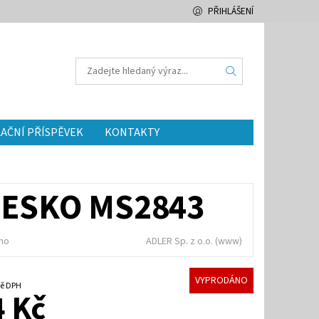
PŘIHLÁŠENÍ
AČNÍ PŘÍSPĚVEK
KONTAKTY
MESKO MS2843
no
ADLER Sp. z o.o.
(www)
VYPRODÁNO
četně DPH
 Kč