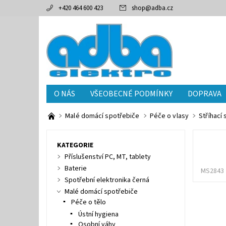
+420 464 600 423
shop
@
adba.cz
O NÁS
VŠEOBECNÉ PODMÍNKY
DOPRAVA
Malé domácí spotřebiče
Péče o vlasy
Stříhací 
KATEGORIE
Příslušenství PC, MT, tablety
Baterie
MS2843
Spotřební elektronika černá
Malé domácí spotřebiče
Péče o tělo
Ústní hygiena
Osobní váhy