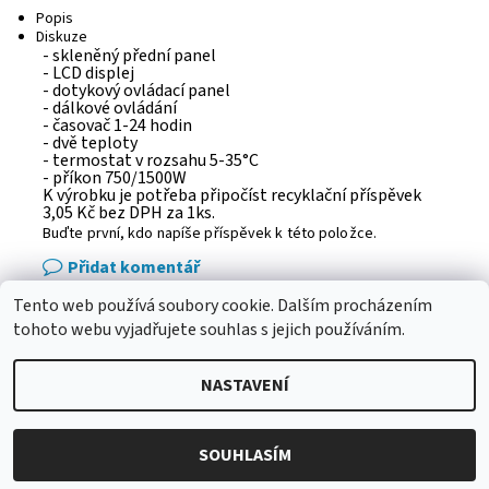
Popis
Diskuze
- skleněný přední panel
- LCD displej
- dotykový ovládací panel
- dálkové ovládání
- časovač 1-24 hodin
- dvě teploty
- termostat v rozsahu 5-35°C
- příkon 750/1500W
K výrobku je potřeba připočíst recyklační příspěvek
3,05 Kč bez DPH za 1ks.
Buďte první, kdo napíše příspěvek k této položce.
Přidat komentář
Tento web používá soubory cookie. Dalším procházením
eshop - elektrodvorak.cz
tohoto webu vyjadřujete souhlas s jejich používáním.
NASTAVENÍ
2026 © Adba.cz, všechna práva vyhrazena
Vytvořil Shoptet
SOUHLASÍM