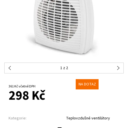
1
z 2
NA DOTAZ
361 Kč včetně DPH
298 Kč
Kategorie:
Teplovzdušné ventilátory