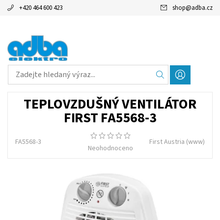
+420 464 600 423
shop
@
adba.cz
TEPLOVZDUŠNÝ VENTILÁTOR
FIRST FA5568-3
FA5568-3
First Austria
(www)
Neohodnoceno