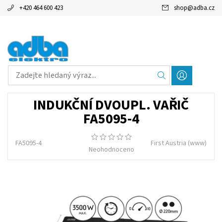
+420 464 600 423
shop
@
adba.cz
INDUKČNÍ DVOUPL. VAŘIČ
FA5095-4
FA5095-4
First Austria
(www)
Neohodnoceno