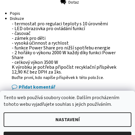
Dotaz
Tisk
Popis
Diskuze
- termostat pro regulaci teploty s 10 úrovněmi
- LED obrazovka pro ovládání funkcí
- časovač
- zámek pro děti
- vysoká účinnost a rychlost
- funkce Power Share pro nižší spotřebu energie
- 2 hořáky o výkonu 2000 W každý díky funkci Power
Share
- celkový výkon 3500 W
K výrobku je potřeba připočíst recyklační příspěvek
12,90 Kč bez DPH za 1ks.
Buďte první, kdo napíše příspěvek k této položce.
Přidat komentář
Tento web používá soubory cookie. Dalším procházením
eshop - elektrodvorak.cz
tohoto webu vyjadřujete souhlas s jejich používáním.
NASTAVENÍ
2026 © Adba.cz, všechna práva vyhrazena