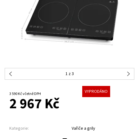
1
z 3
VYPRODÁNO
3 590 Kč včetně DPH
2 967 Kč
Kategorie:
Vařiče a grily