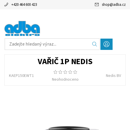
+420 464 600 423
shop
@
adba.cz
VAŘIČ 1P NEDIS
KAEP150EWT1
Nedis BV
Neohodnoceno