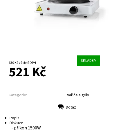
SKLADEM
630 Kč včetně DPH
521 Kč
Kategorie:
Vařiče a grily
Dotaz
Tisk
Popis
Diskuze
- příkon 1500W